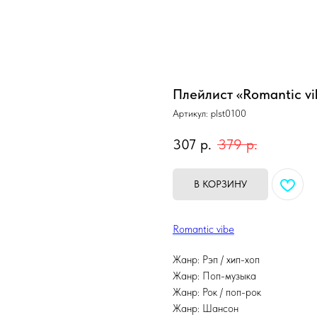
Плейлист «Romantic vi
Артикул:
plst0100
307
р.
379
р.
В КОРЗИНУ
Romantic vibe
Жанр: Рэп / хип-хоп
Жанр: Поп-музыка
Жанр: Рок / поп-рок
Жанр: Шансон