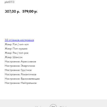
plst0113
307,00
р.
379,00
р.
В КОРЗИНУ
50 оттенков настроения
Жанр: Рэп / хип-хоп
Жанр: Поп-музыка
Жанр: Рок / поп-рок
Жанр: Шансон
Настроение: Агрессивное
Настроение: Энергичное
Настроение: Грустное
Настроение: Романтичное
Настроение: Вдохновляющее
Настроение: Нейтральное