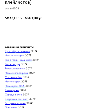
плейлистов)
pck-st0004
5833,00
р.
6140,00
р.
В КОРЗИНУ
Ссылки на плейлисты:
Русский рок: новинки
307₽
Новые хиты: рок
307₽
Рок в твоих наушниках
307₽
Рок в сердце
307₽
Роковые новинки
307₽
Новые голоса рока
307₽
Открытия: Рок
307₽
Новинки: рок
307₽
Новый рок 202
6
307₽
Ритмы рока
307₽
Сердце в огне
307₽
Бодрящий плейлист
307₽
Гитарные мотивы
307₽
Пульс: рок
307₽