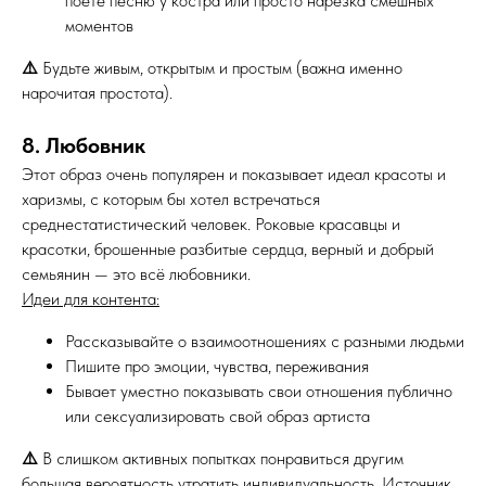
поете песню у костра или просто нарезка смешных
моментов
⚠️
Будьте живым, открытым и простым (важна именно
нарочитая простота).
8. Любовник
Этот образ очень популярен и показывает идеал красоты и
харизмы, с которым бы хотел встречаться
среднестатистический человек. Роковые красавцы и
красотки, брошенные разбитые сердца, верный и добрый
семьянин — это всё любовники.
Идеи для контента:
Рассказывайте о взаимоотношениях с разными людьми
Пишите про эмоции, чувства, переживания
Бывает уместно показывать свои отношения публично
или сексуализировать свой образ артиста
⚠️
В слишком активных попытках понравиться другим
большая вероятность утратить индивидуальность. Источник