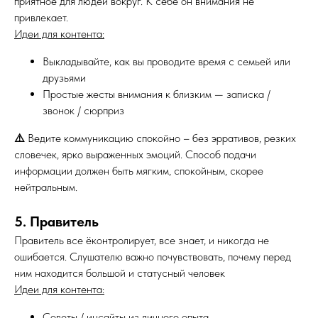
приятное для людей вокруг. К себе он внимания не
привлекает.
Идеи для контента:
Выкладывайте, как вы проводите время с семьей или
друзьями
Простые жесты внимания к близким — записка /
звонок / сюрприз
⚠️
Ведите коммуникацию спокойно – без эрративов, резких
словечек, ярко выраженных эмоций. Способ подачи
информации должен быть мягким, спокойным, скорее
нейтральным.
5. Правитель
Правитель все ёконтролирует, все знает, и никогда не
ошибается. Слушателю важно почувствовать, почему перед
ним находится большой и статусный человек
Идеи для контента:
Советы / инсайты из личного опыта