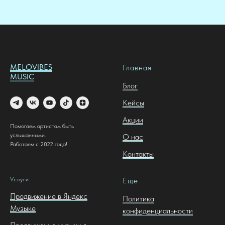
MELOVIBES
Главная
MUSIC
Блог
Кейсы
Акции
Помогаем артистам быть
услышанными.
О нас
Работаем с 2022 года!
Контакты
Услуги
Еще
Продвижение в Яндекс
Политика
Музыке
конфиденциальности