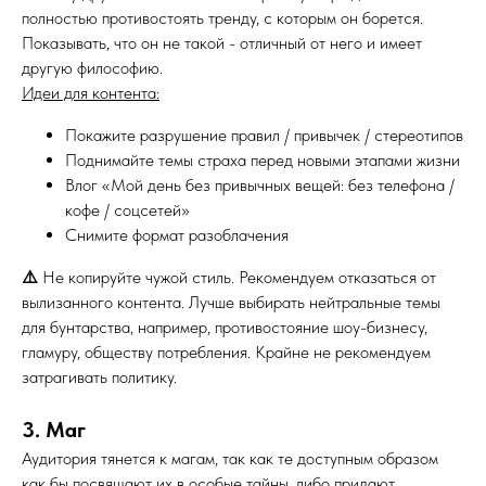
полностью противостоять тренду, с которым он борется.
Показывать, что он не такой - отличный от него и имеет
другую философию.
Идеи для контента:
Покажите разрушение правил / привычек / стереотипов
Поднимайте темы страха перед новыми этапами жизни
Влог «Мой день без привычных вещей: без телефона /
кофе / соцсетей»
Снимите формат разоблачения
⚠️
Не копируйте чужой стиль. Рекомендуем отказаться от
вылизанного контента. Лучше выбирать нейтральные темы
для бунтарства, например, противостояние шоу-бизнесу,
гламуру, обществу потребления. Крайне не рекомендуем
затрагивать политику.
3. Маг
Аудитория тянется к магам, так как те доступным образом
как бы посвящают их в особые тайны, либо придают