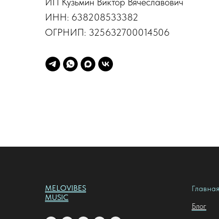
ИП Кузьмин Виктор Вячеславович
ИНН: 638208533382
ОГРНИП: 325632700014506
MELOVIBES
Главна
MUSIC
Блог