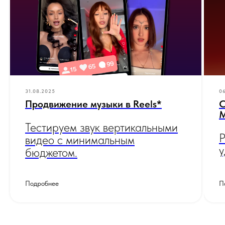
31.08.2025
06
Продвижение музыки в Reels*
С
М
Тестируем звук вертикальными
Р
видео с минимальным
у
бюджетом.
Подробнее
П